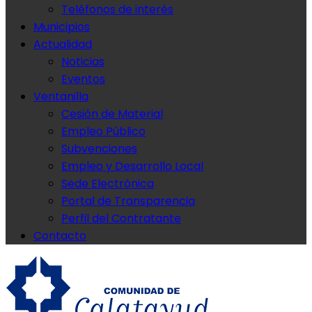
Teléfonos de interés
Municipios
Actualidad
Noticias
Eventos
Ventanilla
Cesión de Material
Empleo Público
Subvenciones
Empleo y Desarrollo Local
Sede Electrónica
Portal de Transparencia
Perfil del Contratante
Contacto