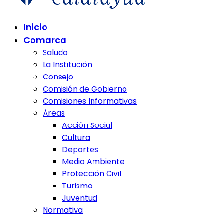
Comunidad de Calatayud
Inicio
Comunidad de Calatayud
Comarca
Saludo
La Institución
Consejo
Comisión de Gobierno
Comisiones Informativas
Áreas
Acción Social
Cultura
Deportes
Medio Ambiente
Protección Civil
Turismo
Juventud
Normativa