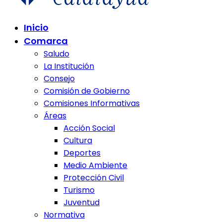
Comunidad de Calatayud
Inicio
Comunidad de Calatayud
Comarca
Saludo
La Institución
Consejo
Comisión de Gobierno
Comisiones Informativas
Áreas
Acción Social
Cultura
Deportes
Medio Ambiente
Protección Civil
Turismo
Juventud
Normativa