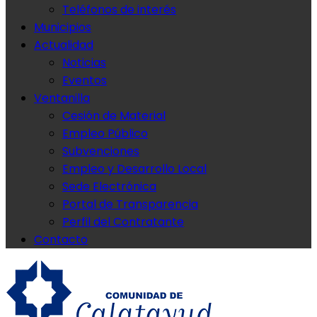
Teléfonos de interés
Municipios
Actualidad
Noticias
Eventos
Ventanilla
Cesión de Material
Empleo Público
Subvenciones
Empleo y Desarrollo Local
Sede Electrónica
Portal de Transparencia
Perfil del Contratante
Contacto