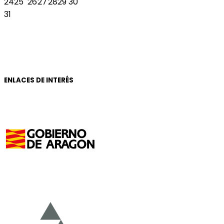
24
25
26
27
28
29
30
31
ENLACES DE INTERÉS