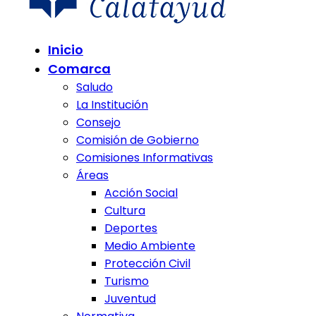
Comunidad de Calatayud
Inicio
Comunidad de Calatayud
Comarca
Saludo
La Institución
Consejo
Comisión de Gobierno
Comisiones Informativas
Áreas
Acción Social
Cultura
Deportes
Medio Ambiente
Protección Civil
Turismo
Juventud