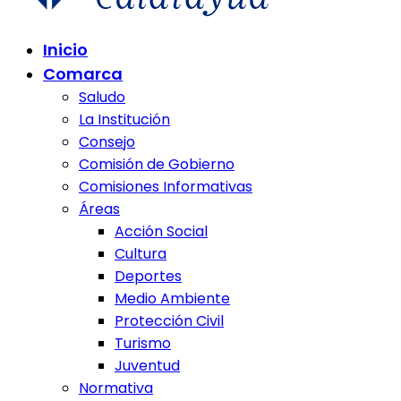
Comunidad de Calatayud
Inicio
Comunidad de Calatayud
Comarca
Saludo
La Institución
Consejo
Comisión de Gobierno
Comisiones Informativas
Áreas
Acción Social
Cultura
Deportes
Medio Ambiente
Protección Civil
Turismo
Juventud
Normativa