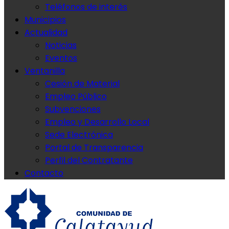
Teléfonos de interés
Municipios
Actualidad
Noticias
Eventos
Ventanilla
Cesión de Material
Empleo Público
Subvenciones
Empleo y Desarrollo Local
Sede Electrónica
Portal de Transparencia
Perfil del Contratante
Contacto