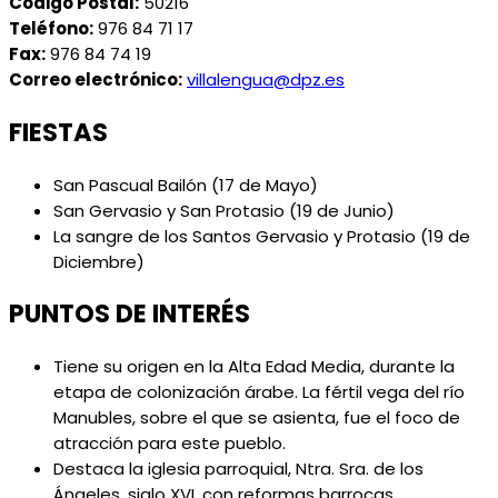
Código Postal:
50216
Teléfono:
976 84 71 17
Fax:
976 84 74 19
Correo electrónico:
villalengua@dpz.es
FIESTAS
San Pascual Bailón (17 de Mayo)
San Gervasio y San Protasio (19 de Junio)
La sangre de los Santos Gervasio y Protasio (19 de
Diciembre)
PUNTOS DE INTERÉS
Tiene su origen en la Alta Edad Media, durante la
etapa de colonización árabe. La fértil vega del río
Manubles, sobre el que se asienta, fue el foco de
atracción para este pueblo.
Destaca la iglesia parroquial, Ntra. Sra. de los
Ángeles, siglo XVI, con reformas barrocas.