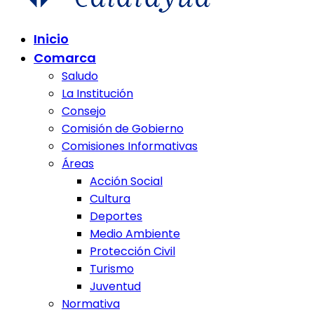
Comunidad de Calatayud
Inicio
Comunidad de Calatayud
Comarca
Saludo
La Institución
Consejo
Comisión de Gobierno
Comisiones Informativas
Áreas
Acción Social
Cultura
Deportes
Medio Ambiente
Protección Civil
Turismo
Juventud
Normativa