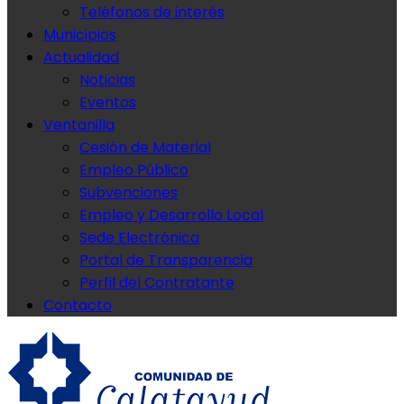
Teléfonos de interés
Municipios
Actualidad
Noticias
Eventos
Ventanilla
Cesión de Material
Empleo Público
Subvenciones
Empleo y Desarrollo Local
Sede Electrónica
Portal de Transparencia
Perfil del Contratante
Contacto