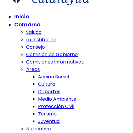
Comunidad de Calatayud
Inicio
Comunidad de Calatayud
Comarca
Saludo
La Institución
Consejo
Comisión de Gobierno
Comisiones Informativas
Áreas
Acción Social
Cultura
Deportes
Medio Ambiente
Protección Civil
Turismo
Juventud
Normativa