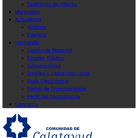
Teléfonos de interés
Municipios
Actualidad
Noticias
Eventos
Ventanilla
Cesión de Material
Empleo Público
Subvenciones
Empleo y Desarrollo Local
Sede Electrónica
Portal de Transparencia
Perfil del Contratante
Contacto