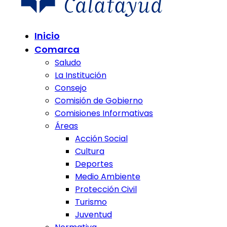
Comunidad de Calatayud
Inicio
Comunidad de Calatayud
Comarca
Saludo
La Institución
Consejo
Comisión de Gobierno
Comisiones Informativas
Áreas
Acción Social
Cultura
Deportes
Medio Ambiente
Protección Civil
Turismo
Juventud