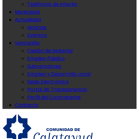
Teléfonos de interés
Municipios
Actualidad
Noticias
Eventos
Ventanilla
Cesión de Material
Empleo Público
Subvenciones
Empleo y Desarrollo Local
Sede Electrónica
Portal de Transparencia
Perfil del Contratante
Contacto