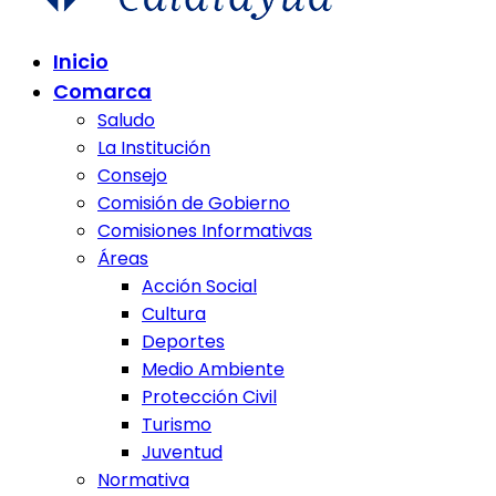
Comunidad de Calatayud
Inicio
Comunidad de Calatayud
Comarca
Saludo
La Institución
Consejo
Comisión de Gobierno
Comisiones Informativas
Áreas
Acción Social
Cultura
Deportes
Medio Ambiente
Protección Civil
Turismo
Juventud
Normativa