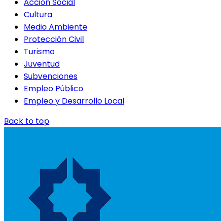
Acción Social
Cultura
Medio Ambiente
Protección Civil
Turismo
Juventud
Subvenciones
Empleo Público
Empleo y Desarrollo Local
Back to top