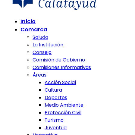
Comunidad de Calatayud
Inicio
Comunidad de Calatayud
Comarca
Saludo
La Institución
Consejo
Comisión de Gobierno
Comisiones Informativas
Áreas
Acción Social
Cultura
Deportes
Medio Ambiente
Protección Civil
Turismo
Juventud